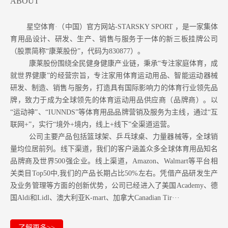
ABOUT
星空体育·（中国）官方网站-STARSKY SPORT ，是一家集体
育用品设计、研发、生产、销售与服务于一体的新三板挂牌公司
（股票简称“康莱股份”，代码为830877）。
康莱股份围绕全民健身健康产业链，秉承“专注家庭体育，成
就世界健康”的经营宗旨，专注家用体育运动用品、智能运动器械
研发、制造、销售与服务，打造具有国际影响力的体育行业领先品
牌，致力于成为全球领先的体育运动用品供应商（品牌商）。以
“运动神”、“IUNNDS”等体育用品品牌营销及服务为主线，通过“互
联网+”，实行“境外+境内，线上+线下”全渠道运营。
公司主要产品包括篮球架、乒乓球桌、力量器械等，全球销
量均位居前列。
线下渠道，我们的客户涵盖众多全球体育用品知名
品牌商及世界500强企业。
线上渠道，Amazon
、Walmart等
平台相
关类目Top50中,我们的产品长期占比50%左右。凭借产品研发生产
及业务管理等方面的创新优势，公司已经进入了美国Academy、德
国Aldi和Lidl、澳大利亚K-mart、加拿大Canadian Tir···
了解更多>>