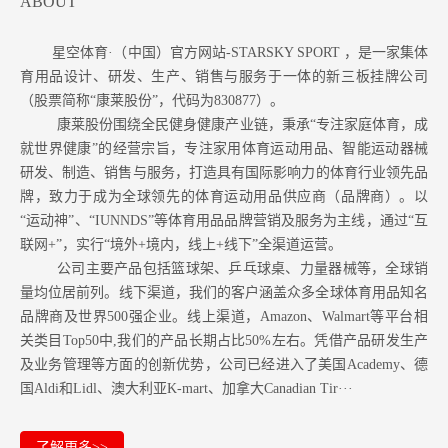
ABOUT
星空体育·（中国）官方网站-STARSKY SPORT ，是一家集体
育用品设计、研发、生产、销售与服务于一体的新三板挂牌公司
（股票简称“康莱股份”，代码为830877）。
康莱股份围绕全民健身健康产业链，秉承“专注家庭体育，成
就世界健康”的经营宗旨，专注家用体育运动用品、智能运动器械
研发、制造、销售与服务，打造具有国际影响力的体育行业领先品
牌，致力于成为全球领先的体育运动用品供应商（品牌商）。以
“运动神”、“IUNNDS”等体育用品品牌营销及服务为主线，通过“互
联网+”，实行“境外+境内，线上+线下”全渠道运营。
公司主要产品包括篮球架、乒乓球桌、力量器械等，全球销
量均位居前列。
线下渠道，我们的客户涵盖众多全球体育用品知名
品牌商及世界500强企业。
线上渠道，Amazon
、Walmart等
平台相
关类目Top50中,我们的产品长期占比50%左右。凭借产品研发生产
及业务管理等方面的创新优势，公司已经进入了美国Academy、德
国Aldi和Lidl、澳大利亚K-mart、加拿大Canadian Tir···
了解更多>>