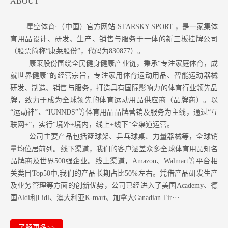
ABOUT
星空体育·（中国）官方网站-STARSKY SPORT ，是一家集体
育用品设计、研发、生产、销售与服务于一体的新三板挂牌公司
（股票简称“康莱股份”，代码为830877）。
康莱股份围绕全民健身健康产业链，秉承“专注家庭体育，成
就世界健康”的经营宗旨，专注家用体育运动用品、智能运动器械
研发、制造、销售与服务，打造具有国际影响力的体育行业领先品
牌，致力于成为全球领先的体育运动用品供应商（品牌商）。以
“运动神”、“IUNNDS”等体育用品品牌营销及服务为主线，通过“互
联网+”，实行“境外+境内，线上+线下”全渠道运营。
公司主要产品包括篮球架、乒乓球桌、力量器械等，全球销
量均位居前列。
线下渠道，我们的客户涵盖众多全球体育用品知名
品牌商及世界500强企业。
线上渠道，Amazon
、Walmart等
平台相
关类目Top50中,我们的产品长期占比50%左右。凭借产品研发生产
及业务管理等方面的创新优势，公司已经进入了美国Academy、德
国Aldi和Lidl、澳大利亚K-mart、加拿大Canadian Tir···
了解更多>>