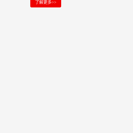
了解更多>>