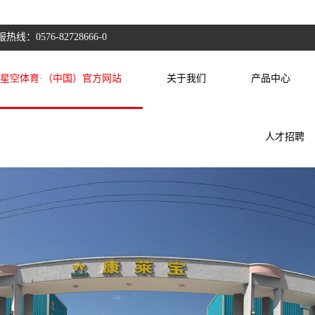
：0576-82728666-0
星空体育·（中国）官方网站
关于我们
产品中心
人才招聘